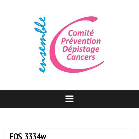
Aller
au
contenu
EOS_3334w