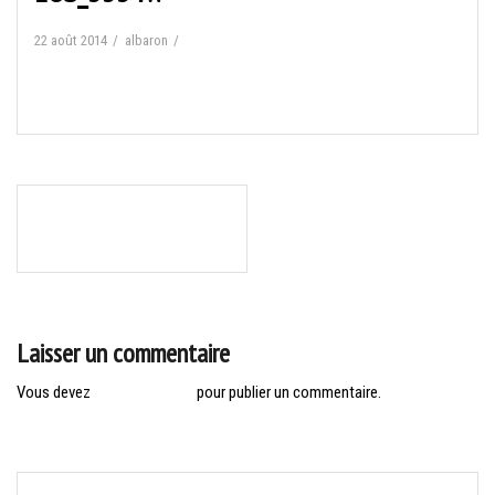
22 août 2014
albaron
Navigation
EYSINES : MARCHE ET
de
MARCHE NORDIQUE
l’article
Laisser un commentaire
Vous devez
vous connecter
pour publier un commentaire.