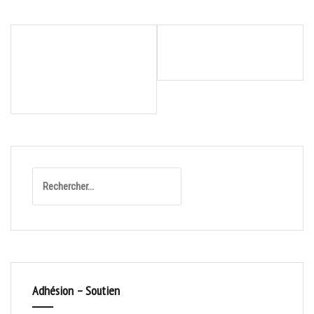
Navigation
SOIRÉE DE REMERCIEMENT
CHALLENGE DU RUBAN ROSE
de
DES PARTENAIRES ET
– QUAI DES LUNES
l’article
BÉNÉVOLES À MAIRIE DE
BORDEAUX
Rechercher :
Adhésion – Soutien