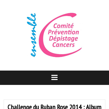
Aller
au
contenu
Challenge du Ruban Rose 2014 : Album