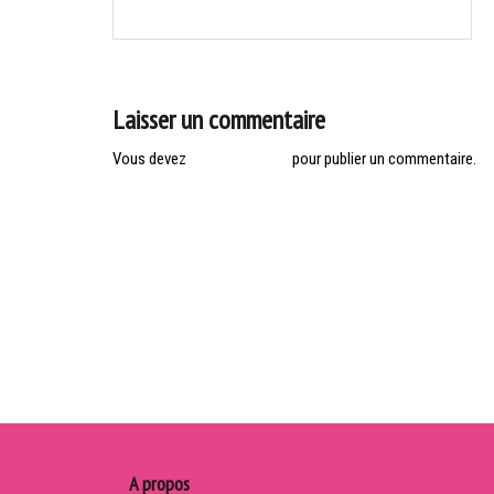
ARTIGUES : LA CLASSIQUE DE L’ENTRE DEUX MERS
de
l’article
Laisser un commentaire
Vous devez
vous connecter
pour publier un commentaire.
A propos