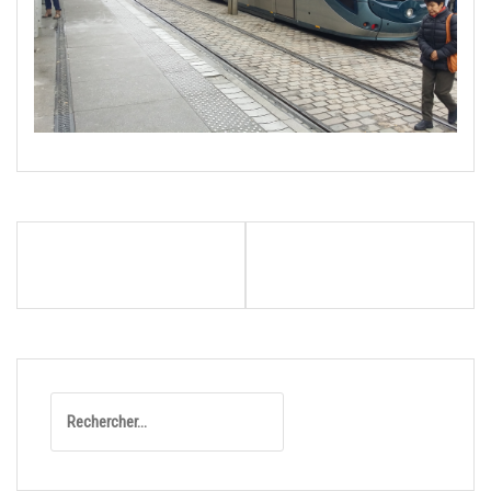
Navigation
1ER MAI LA MÉRIGNACAISE
12 JUIN TROPHÉE GOLF À
de
COURSE CYCLISTE FÉMININE
MOLIETS
l’article
Rechercher :