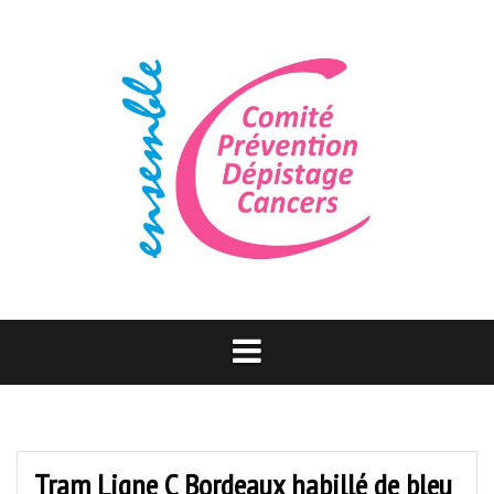
Aller
au
contenu
Tram Ligne C Bordeaux habillé de bleu