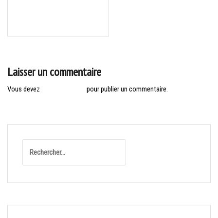
Navigation
GOLF D’ARCACHON : COUPE
de
DU RUBAN ROSE
l’article
Laisser un commentaire
Vous devez
vous connecter
pour publier un commentaire.
Rechercher :