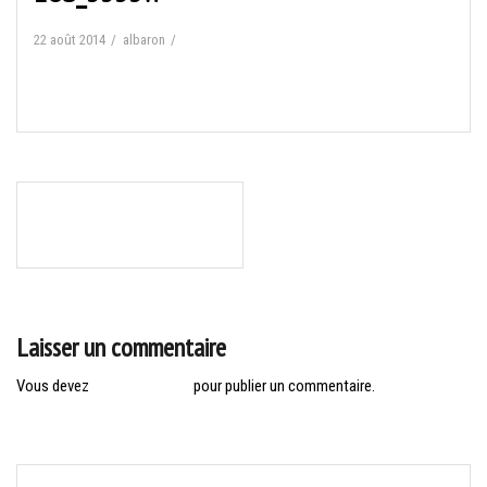
22 août 2014
albaron
Navigation
EYSINES : MARCHE ET
de
MARCHE NORDIQUE
l’article
Laisser un commentaire
Vous devez
vous connecter
pour publier un commentaire.