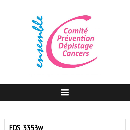
Aller
au
contenu
EOS_3353w