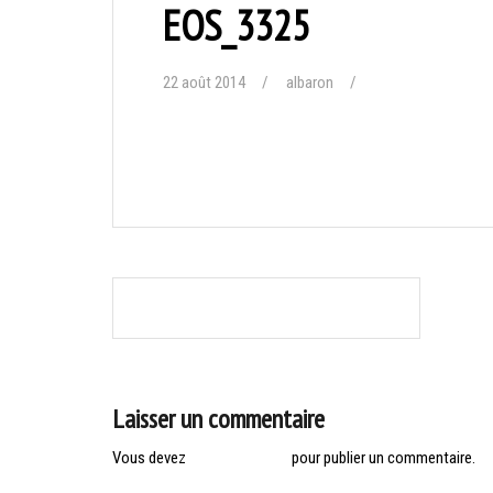
EOS_3325
22 août 2014
albaron
Navigation
EYSINES : MARCHE ET MARCHE NORDIQUE
de
l’article
Laisser un commentaire
Vous devez
vous connecter
pour publier un commentaire.