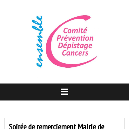
Aller
au
contenu
Soirée de remerciement Mairie de