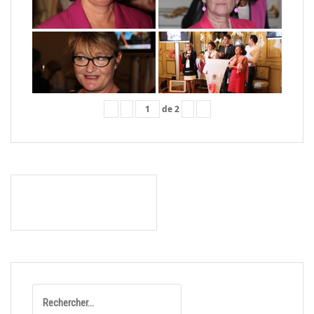
«
‹
de
2
›
»
Navigation
COURSE DU RUBAN ROSE
de
2011
l’article
Rechercher :