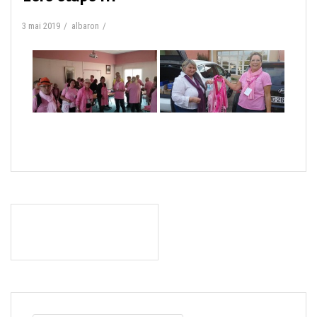
3 mai 2019
albaron
Navigation
COURSE DU RUBAN ROSE
de
2011
l’article